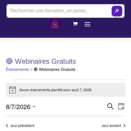
🔎
🔵 Webinaires Gratuits
Évènements
🔵 Webinaires Gratuits
Évènements
for
Aucun évènements planifié pour août 7, 2026.
Notice
août
7,
Recher
Nav
8/7/2026
Recherche
2026
Jour
de
et
Sélectionnez
vue
navigati
une
Évè
de
Jour précédent
Jour suivant
date.