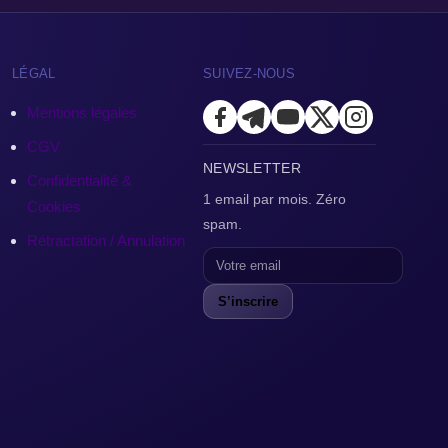
LÉGAL
SUIVEZ-NOUS
Mentions légales
CGV
NEWSLETTER
Confidentialité &
1 email par mois. Zéro
Cookies
spam.
Rétractation / Annulation
S’inscrire