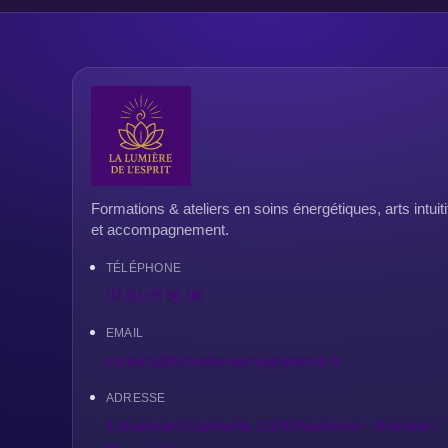
Formations & ateliers en soins énergétiques, arts intuiti
et accompagnement.
TÉLÉPHONE
07 83 65 96 98
EMAIL
contact@formationaumagnetisme.fr
ADRESSE
1 boulevard Gambetta 11100 Narbonne - Itinéraire /