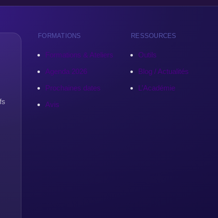
FORMATIONS
RESSOURCES
Formations & Ateliers
Outils
Agenda 2026
Blog / Actualités
Prochaines dates
L’Académie
fs
Avis