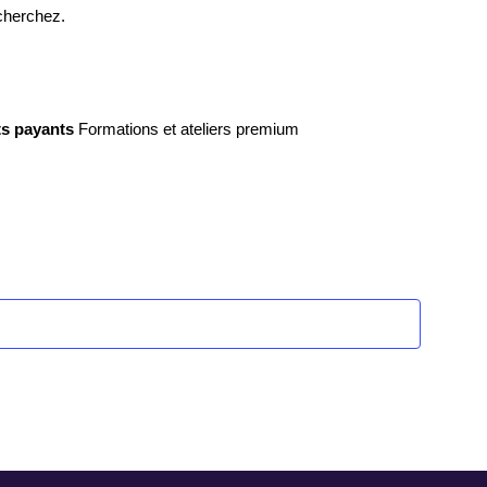
 cherchez.
vues
Évènements
s payants
Formations et ateliers premium